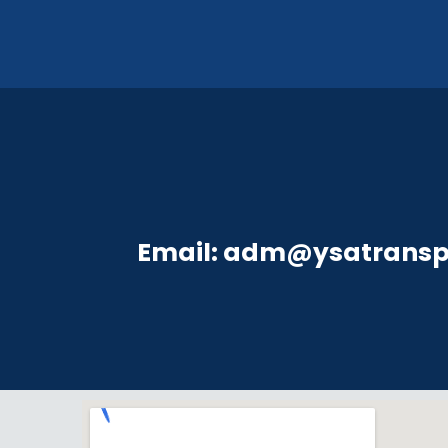
Email: adm@ysatransp